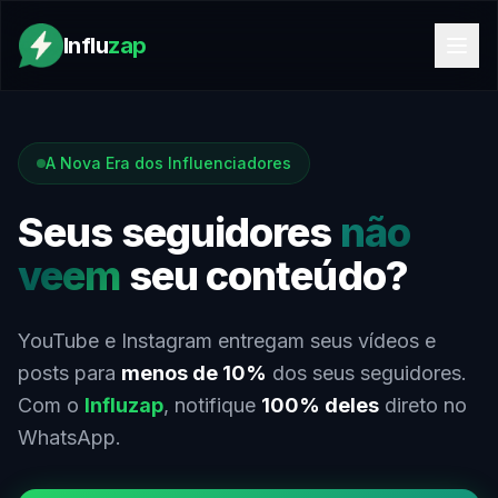
Influ
zap
A Nova Era dos Influenciadores
Seus seguidores
não
veem
seu conteúdo?
YouTube e Instagram entregam seus vídeos e
posts para
menos de 10%
dos seus seguidores.
Com o
Influzap
, notifique
100% deles
direto no
WhatsApp.